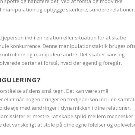
kan spotte og håndtere det. Ved at forstå og modvirke
d manipulation og opbygge stærkere, sundere relationer.
eperson ind i en relation eller situation for at skabe
 smule konkurrence. Denne manipulationstaktik bruges oft
 kontrollere og manipulere andre. Det skaber kaos og
volverede parter at forstå, hvad der egentlig foregår.
NGULERING?
orståelse af dens små tegn. Det kan være små
eller når nogen bringer en tredjeperson ind i en samtal
 holde øje med ændringer i dynamikken i dine relationer,
 Narcissister er mestre i at skabe splid mellem mennesker
 det vanskeligt at stole på dine egne følelser og oplevels