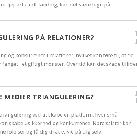
n tredjeparts indblanding, kan det være tegn på
GULERING PÅ RELATIONER?
ng og konkurrence i relationer, hvilket kan føre til, at de
r fanget i et giftigt mønster. Over tid kan det skade tillide
E MEDIER TRIANGULERING?
 triangulering ved at skabe en platform, hvor små
kan skabe usikkerhed og konkurrence. Narcissister kan
 følelser og få dig til at tvivle på dig selv.