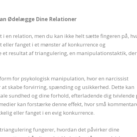
Kan Ødelægge Dine Relationer
t i en relation, men du kan ikke helt sætte fingeren på, h
et eller fanget i et mønster af konkurrence og
t resultat af triangulering, en manipulationstaktik, der
 form for psykologisk manipulation, hvor en narcissist
or at skabe forvirring, spænding og usikkerhed. Dette kan
ntale sundhed og dine forhold, efterladende dig tvivlende
e medier kan forstærke denne effekt, hvor små kommentar
ækkelig eller fanget i en evig konkurrence.
n triangulering fungerer, hvordan det påvirker dine