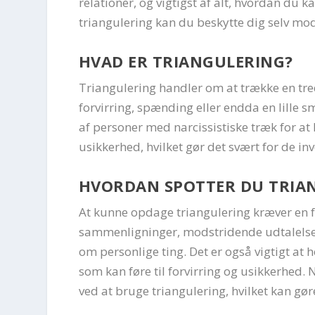
relationer, og vigtigst af alt, hvordan du 
triangulering kan du beskytte dig selv mo
HVAD ER TRIANGULERING?
Triangulering handler om at trække en tredj
forvirring, spænding eller endda en lille
af personer med narcissistiske træk for at
usikkerhed, hvilket gør det svært for de in
HVORDAN SPOTTER DU TRIA
At kunne opdage triangulering kræver en f
sammenligninger, modstridende udtalelser 
om personlige ting. Det er også vigtigt at
som kan føre til forvirring og usikkerhed.
ved at bruge triangulering, hvilket kan gøre