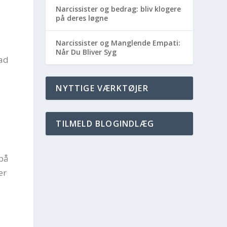
Narcissister og bedrag: bliv klogere
på deres løgne
Narcissister og Manglende Empati:
Når Du Bliver Syg
vad
NYTTIGE VÆRKTØJER
TILMELD BLOGINDLÆG
 på
er