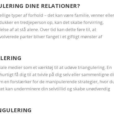
LERING DINE RELATIONER?
llige typer af forhold – det kan være familie, venner elle
ukker en tredjeperson op, kan det skabe forvirring,
se af at stå alene. Over tid kan dette føre til, at
olverede parter bliver fanget i et giftigt mønster af
ULERING
iale medier som et værktøj til at udøve triangulering. En
hurtigt få dig til at tvivle på dig selv eller sammenligne d
m en forstærker for de manipulerende strategier, hvor d
ilket kan underminere din selvtillid og skabe unødvendig
NGULERING