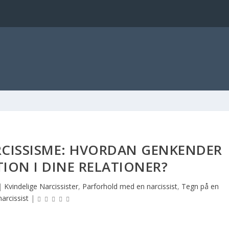
RCISSISME: HVORDAN GENKENDER
ION I DINE RELATIONER?
|
Kvindelige Narcissister
,
Parforhold med en narcissist
,
Tegn på en
narcissist
|