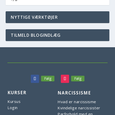
NYTTIGE VÆRKTØJER
TILMELD BLOGINDLÆG
Følg
Følg
KURSER
NARCISSISME
Kursus
Hvad er narcissisme
Login
Kvindelige narcissister
Bliv medlem
Parforhold med en