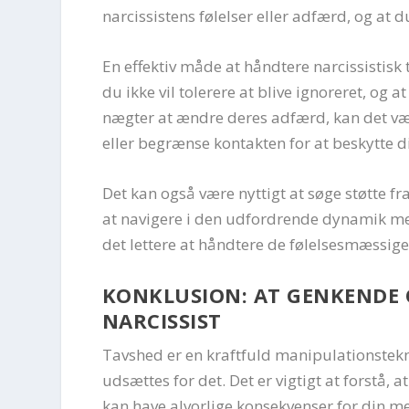
narcissistens følelser eller adfærd, og at d
En effektiv måde at håndtere narcissistisk 
du ikke vil tolerere at blive ignoreret, og
nægter at ændre deres adfærd, kan det vær
eller begrænse kontakten for at beskytte 
Det kan også være nyttigt at søge støtte f
at navigere i den udfordrende dynamik med
det lettere at håndtere de følelsesmæssige
KONKLUSION: AT GENKENDE 
NARCISSIST
Tavshed er en kraftfuld manipulationstek
udsættes for det. Det er vigtigt at forstå,
kan have alvorlige konsekvenser for din m