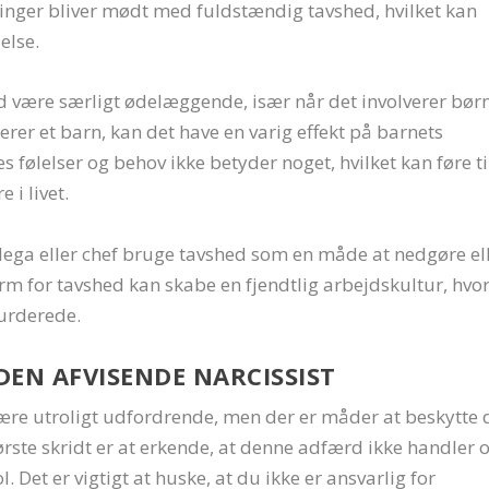
nger bliver mødt med fuldstændig tavshed, hvilket kan
else.
hed være særligt ødelæggende, især når det involverer børn
erer et barn, kan det have en varig effekt på barnets
s følelser og behov ikke betyder noget, hvilket kan føre ti
 i livet.
llega eller chef bruge tavshed som en måde at nedgøre el
m for tavshed kan skabe en fjendtlig arbejdskultur, hvo
urderede.
N AFVISENDE NARCISSIST
være utroligt udfordrende, men der er måder at beskytte 
ørste skridt er at erkende, at denne adfærd ikke handler
 Det er vigtigt at huske, at du ikke er ansvarlig for