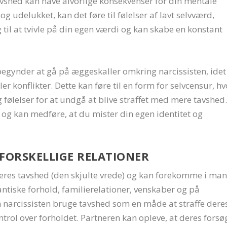
tavshed kan have alvorlige konsekvenser for din mentale
g udelukket, kan det føre til følelser af lavt selvværd,
til at tvivle på din egen værdi og kan skabe en konstant
begynder at gå på æggeskaller omkring narcissisten, idet
r konflikter. Dette kan føre til en form for selvcensur, hv
følelser for at undgå at blive straffet med mere tavshed.
og kan medføre, at du mister din egen identitet og
 FORSKELLIGE RELATIONER
eres tavshed (den skjulte vrede) og kan forekomme i ma
antiske forhold, familierelationer, venskaber og på
n narcissisten bruge tavshed som en måde at straffe dere
ntrol over forholdet. Partneren kan opleve, at deres forsø