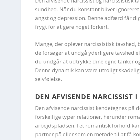
Den afvisende narcissist og narcissistisk 
sundhed. Når du konstant bliver ignoreret o
angst og depression. Denne adfærd får dig 
frygt for at gøre noget forkert.
Mange, der oplever narcissistisk tavshed, 
de forsøger at undgå yderligere tavshed elle
du undgår at udtrykke dine egne tanker og 
Denne dynamik kan være utroligt skadelig 
selvfølelse.
DEN AFVISENDE NARCISSIST I
Den afvisende narcissist kendetegnes på d
forskellige typer relationer, herunder rom
arbejdspladsen. I et romantisk forhold ka
partner på eller som en metode til at få ko