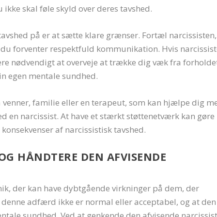
u ikke skal føle skyld over deres tavshed.
tavshed på er at sætte klare grænser. Fortæl narcissisten,
 at du forventer respektfuld kommunikation. Hvis narcissis
e nødvendigt at overveje at trække dig væk fra forholde
din egen mentale sundhed.
ra venner, familie eller en terapeut, som kan hjælpe dig m
 en narcissist. At have et stærkt støttenetværk kan gøre
 konsekvenser af narcissistisk tavshed.
OG HÅNDTERE DEN AFVISENDE
nik, der kan have dybtgående virkninger på dem, der
 at denne adfærd ikke er normal eller acceptabel, og at den
entale sundhed. Ved at genkende den afvisende narcissis