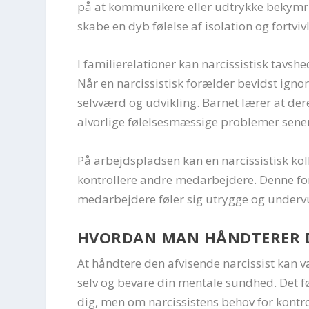
på at kommunikere eller udtrykke bekymri
skabe en dyb følelse af isolation og fortvivl
I familierelationer kan narcissistisk tavs
Når en narcissistisk forælder bevidst ignor
selvværd og udvikling. Barnet lærer at dere
alvorlige følelsesmæssige problemer senere
På arbejdspladsen kan en narcissistisk ko
kontrollere andre medarbejdere. Denne for
medarbejdere føler sig utrygge og underv
HVORDAN MAN HÅNDTERER DE
At håndtere den afvisende narcissist kan 
selv og bevare din mentale sundhed. Det f
dig, men om narcissistens behov for kontrol.