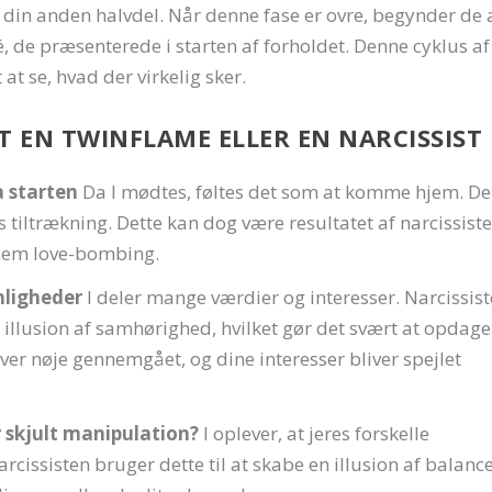
t din anden halvdel. Når denne fase er ovre, begynder de 
é, de præsenterede i starten af forholdet. Denne cyklus af
t se, hvad der virkelig sker.
T EN TWINFLAME ELLER EN NARCISSIST
a starten
Da I mødtes, føltes det som at komme hjem. De
s tiltrækning. Dette kan dog være resultatet af narcissist
nnem love-bombing.
onligheder
I deler mange værdier og interesser. Narcissis
n illusion af samhørighed, hvilket gør det svært at opdage
ver nøje gennemgået, og dine interesser bliver spejlet
 skjult manipulation?
I oplever, at jeres forskelle
cissisten bruger dette til at skabe en illusion af balance