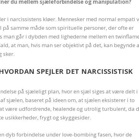
elner du mellem sjæleforbindelse og manipulation?
der i narcissistens kløer. Mennesker med normal empati v
el på samme måde som spirituelle personer, der ofte er
Hvis man går i dybden med lighederne mellem en twinflam
ld, at man, hvis man ser objektivt på det, kan begynde a
g sker.
HVORDAN SPEJLER DET NARCISSISTISK
delse på sjæleligt plan, hvor en sjæl siges at være delt i
af sjælen, baseret på ideen om, at sjælen eksisterer i to
t være udfordrende, healende og utrolig turbulent, da d
te usikkerheder, frygt og skyggesider.
 en dyb forbindelse under love-bombing fasen, hvor de