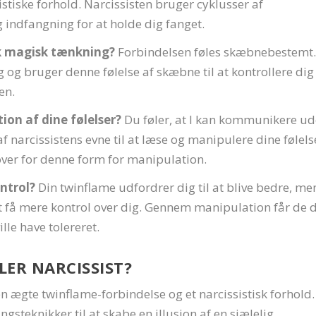
istiske forhold. Narcissisten bruger cyklusser af
 indfangning for at holde dig fanget.
isk magisk tænkning?
Forbindelsen føles skæbnebestemt
 og bruger denne følelse af skæbne til at kontrollere dig
den.
ion af dine følelser?
Du føler, at I kan kommunikere u
f narcissistens evne til at læse og manipulere dine følels
over for denne form for manipulation.
ntrol?
Din twinflame udfordrer dig til at blive bedre, me
at få mere kontrol over dig. Gennem manipulation får de 
ille have tolereret.
ER NARCISSIST?
 ægte twinflame-forbindelse og et narcissistisk forhold.
gsteknikker til at skabe en illusion af en sjælelig