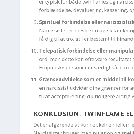
er typisk for både twinflames og narciss
forblændelse, devaluering, kassering, og
Spirituel forbindelse eller narcissist
Narcissister er mestre i magisk tænkning
få dig til at tro, at I er bestemt til hinan
Telepatisk forbindelse eller manipulat
ord, men dette kan ofte være resultatet a
Empatiske personer er særligt sårbare 
Grænseudvidelse som et middel til ko
en narcissist udvider dine grænser for 
til at acceptere ting, du tidligere aldrig v
KONKLUSION: TWINFLAME ELL
Det er afgørende at kunne skelne mellem en
Narcissister bruger manipulation og spejlin