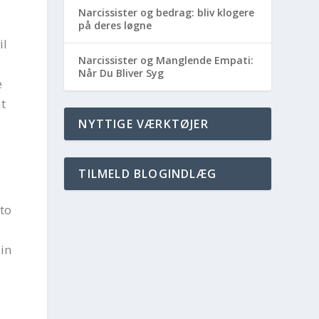
Narcissister og bedrag: bliv klogere
på deres løgne
il
Narcissister og Manglende Empati:
Når Du Bliver Syg
e
t
NYTTIGE VÆRKTØJER
TILMELD BLOGINDLÆG
 to
in