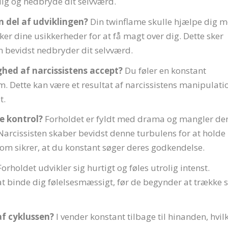
dig og nedbryde dit selvværd.
n del af udviklingen?
Din twinflame skulle hjælpe dig 
ker dine usikkerheder for at få magt over dig. Dette sker
en bevidst nedbryder dit selvværd.
hed af narcissistens accept?
Du føler en konstant
. Dette kan være et resultat af narcissistens manipulati
t.
e kontrol?
Forholdet er fyldt med drama og mangler de
 Narcissisten skaber bevidst denne turbulens for at holde
som sikrer, at du konstant søger deres godkendelse.
orholdet udvikler sig hurtigt og føles utrolig intenst.
 at binde dig følelsesmæssigt, før de begynder at trække s
f cyklussen?
I vender konstant tilbage til hinanden, hvil