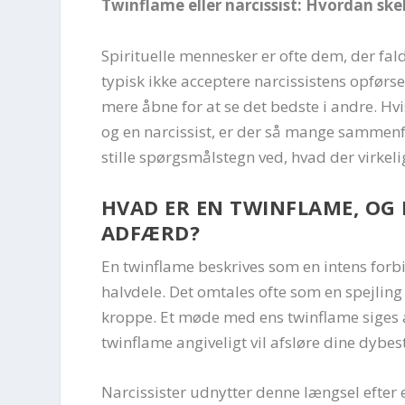
Twinflame eller narcissist: Hvordan sk
Spirituelle mennesker er ofte dem, der fal
typisk ikke acceptere narcissistens opførs
mere åbne for at se det bedste i andre. 
og en narcissist, er der så mange sammenfa
stille spørgsmålstegn ved, hvad der virkeli
HVAD ER EN TWINFLAME, OG 
ADFÆRD?
En twinflame beskrives som en intens forbin
halvdele. Det omtales ofte som en spejling 
kroppe. Et møde med ens twinflame siges a
twinflame angiveligt vil afsløre dine dybes
Narcissister udnytter denne længsel efter