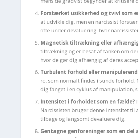
mens de gradvist begynder at kritisere 
Forstærket usikkerhed og tvivl som e
at udvikle dig, men en narcissist forstær
ofte under devaluering, hvor narcissist
Magnetisk tiltrækning eller afhængig
tiltrækning og er besat af tanken om dem
hvor de gør dig afhængig af deres accep
Turbulent forhold eller manipulerend
ro, som normalt findes i sunde forhold.
dig fanget i en cyklus af manipulation, 
Intensitet i forholdet som en fælde?
F
Narcissisten bruger denne intensitet til
tilbage og langsomt devaluere dig.
Gentagne genforeninger som en del a