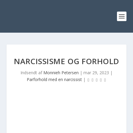
NARCISSISME OG FORHOLD
Indsendt af
Monnieh Petersen
|
mar 29, 2023
|
Parforhold med en narcissist
|